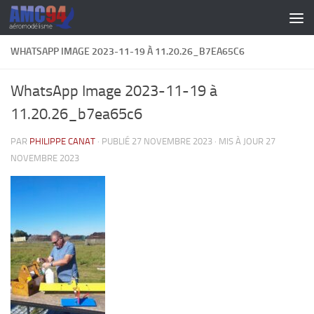
Skip to content
WHATSAPP IMAGE 2023-11-19 À 11.20.26_B7EA65C6
WhatsApp Image 2023-11-19 à
11.20.26_b7ea65c6
PAR
PHILIPPE CANAT
· PUBLIÉ
27 NOVEMBRE 2023
· MIS À JOUR
27
NOVEMBRE 2023