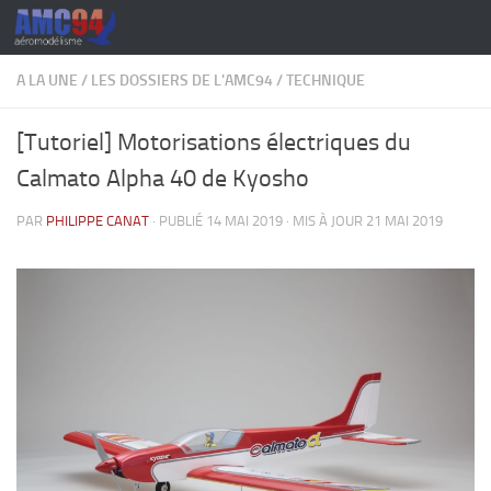
Skip to content
A LA UNE
/
LES DOSSIERS DE L'AMC94
/
TECHNIQUE
[Tutoriel] Motorisations électriques du
Calmato Alpha 40 de Kyosho
PAR
PHILIPPE CANAT
· PUBLIÉ
14 MAI 2019
· MIS À JOUR
21 MAI 2019