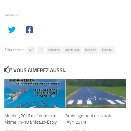
PARTAGER
Étiquettes :
4S
5S
calmato
électrique
Kyosho
Tutoriel
VOUS AIMEREZ AUSSI...
Meeting 2016 du Centenaire
Aménagement de la piste
Marne 14-18 à Meaux-Esbly
(Avril 2014)