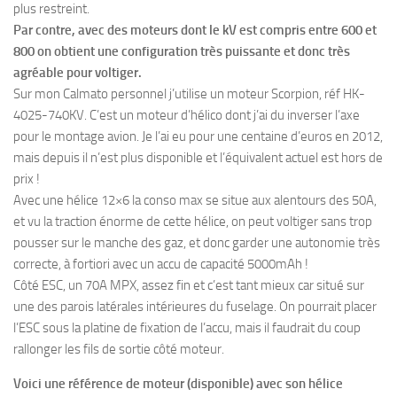
plus restreint.
Par contre, avec des moteurs dont le kV est compris entre 600 et
800 on obtient une configuration très puissante et donc très
agréable pour voltiger.
Sur mon Calmato personnel j’utilise un moteur Scorpion, réf HK-
4025-740KV. C’est un moteur d’hélico dont j’ai du inverser l’axe
pour le montage avion. Je l’ai eu pour une centaine d’euros en 2012,
mais depuis il n’est plus disponible et l’équivalent actuel est hors de
prix !
Avec une hélice 12×6 la conso max se situe aux alentours des 50A,
et vu la traction énorme de cette hélice, on peut voltiger sans trop
pousser sur le manche des gaz, et donc garder une autonomie très
correcte, à fortiori avec un accu de capacité 5000mAh !
Côté ESC, un 70A MPX, assez fin et c’est tant mieux car situé sur
une des parois latérales intérieures du fuselage. On pourrait placer
l’ESC sous la platine de fixation de l’accu, mais il faudrait du coup
rallonger les fils de sortie côté moteur.
Voici une référence de
moteur (disponible) avec son hélice