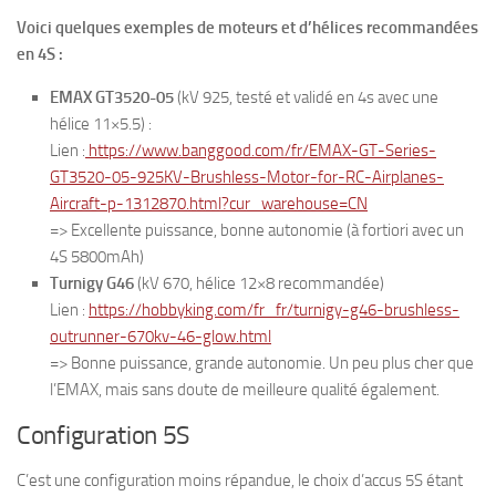
Voici quelques exemples de moteurs et d’hélices recommandées
en 4S :
EMAX GT3520-05
(kV 925, testé et validé en 4s avec une
hélice 11×5.5) :
Lien :
https://www.banggood.com/fr/EMAX-GT-Series-
GT3520-05-925KV-Brushless-Motor-for-RC-Airplanes-
Aircraft-p-1312870.html?cur_warehouse=CN
=> Excellente puissance, bonne autonomie (à fortiori avec un
4S 5800mAh)
Turnigy G46
(kV 670, hélice 12×8 recommandée)
Lien :
https://hobbyking.com/fr_fr/turnigy-g46-brushless-
outrunner-670kv-46-glow.html
=> Bonne puissance, grande autonomie. Un peu plus cher que
l’EMAX, mais sans doute de meilleure qualité également.
Configuration 5S
C’est une configuration moins répandue, le choix d’accus 5S étant