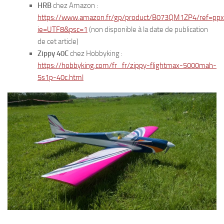
HRB
chez Amazon :
https://www.amazon.fr/gp/product/B073QM1ZP4/ref=pp
ie=UTF8&psc=1
(non disponible à la date de publication
de cet article)
Zippy 40C
chez Hobbyking :
https://hobbyking.com/fr_fr/zippy-flightmax-5000mah-
5s1p-40c.html