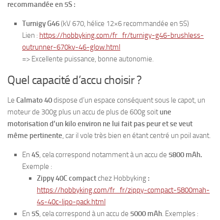
recommandée en 5S :
Turnigy G46
(kV 670, hélice 12×6 recommandée en 5S)
Lien :
https://hobbyking.com/fr_fr/turnigy-g46-brushless-
outrunner-670kv-46-glow.html
=> Excellente puissance, bonne autonomie.
Quel capacité d’accu choisir ?
Le
Calmato 40
dispose d’un espace conséquent sous le capot, un
moteur de 300g plus un accu de plus de 600g soit
une
motorisation d’un kilo environ ne lui fait pas peur et se veut
même pertinente
, car il vole très bien en étant centré un poil avant.
En
4S
, cela correspond notamment à un accu de
5800 mAh.
Exemple :
Zippy 40C compact
chez Hobbyking
:
https://hobbyking.com/fr_fr/zippy-compact-5800mah-
4s-40c-lipo-pack.html
En
5S
, cela correspond à un accu de
5000 mAh
. Exemples :