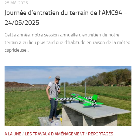
25 MAI 2025
Journée d’entretien du terrain de l’AMC94 –
24/05/2025
Cette année, notre session annuelle d’entretien de notre
terrain a eu lieu plus tard que d’habitude en raison de la météo
capricieuse...
A LA UNE
/
LES TRAVAUX D'AMÉNAGEMENT
/
REPORTAGES