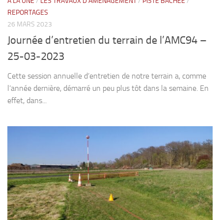
A LA UNE
/
LES TRAVAUX D'AMÉNAGEMENT
/
PISTE BÂCHÉE
/
REPORTAGES
26 MARS 2023
Journée d’entretien du terrain de l’AMC94 –
25-03-2023
Cette session annuelle d’entretien de notre terrain a, comme
l’année dernière, démarré un peu plus tôt dans la semaine. En
effet, dans...