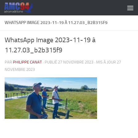
Skip to content
WHATSAPP IMAGE 2023-11-19 À 11.27.03_B2B315F9
WhatsApp Image 2023-11-19 à
11.27.03_b2b315f9
PAR
PHILIPPE CANAT
· PUBLIÉ
27 NOVEMBRE 2023
· MIS À JOUR
27
NOVEMBRE 2023