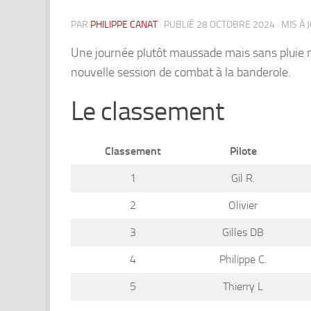
PAR
PHILIPPE CANAT
· PUBLIÉ
28 OCTOBRE 2024
· MIS À
Une journée plutôt maussade mais sans pluie ni 
nouvelle session de combat à la banderole.
Le classement
Classement
Pilote
1
Gil R.
2
Olivier
3
Gilles DB
4
Philippe C.
5
Thierry L