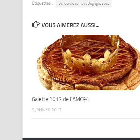
Étiquettes :
Banderole combat Dogfight spad
VOUS AIMEREZ AUSSI...
Galette 2017 de l’AMC94
9 JANVIER 2017