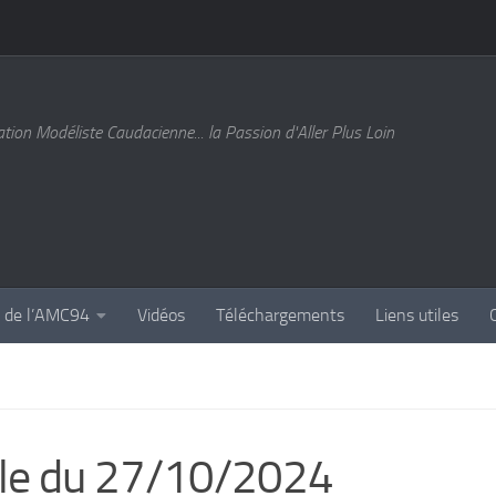
tion Modéliste Caudacienne... la Passion d'Aller Plus Loin
s de l’AMC94
Vidéos
Téléchargements
Liens utiles
ole du 27/10/2024