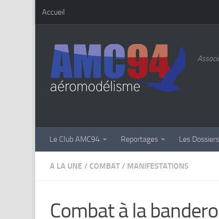
Accueil
Skip to content
Associa
Le Club AMC94
Reportages
Les Dossier
A LA UNE
/
COMBAT
/
MANIFESTATIONS
Combat à la bander