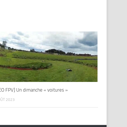
EO FPV] Un dimanche « voitures »
OÛT 2023