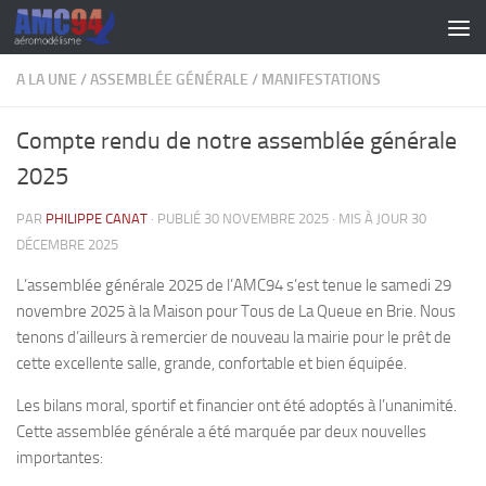
Skip to content
A LA UNE
/
ASSEMBLÉE GÉNÉRALE
/
MANIFESTATIONS
Compte rendu de notre assemblée générale
2025
PAR
PHILIPPE CANAT
· PUBLIÉ
30 NOVEMBRE 2025
· MIS À JOUR
30
DÉCEMBRE 2025
L’assemblée générale 2025 de l’AMC94 s’est tenue le samedi 29
novembre 2025 à la Maison pour Tous de La Queue en Brie. Nous
tenons d’ailleurs à remercier de nouveau la mairie pour le prêt de
cette excellente salle, grande, confortable et bien équipée.
Les bilans moral, sportif et financier ont été adoptés à l’unanimité.
Cette assemblée générale a été marquée par deux nouvelles
importantes: