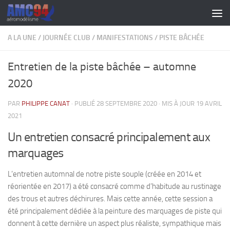
Skip to content
A LA UNE
/
JOURNÉE CLUB
/
MANIFESTATIONS
/
PISTE BÂCHÉE
Entretien de la piste bâchée – automne
2020
PAR
PHILIPPE CANAT
· PUBLIÉ
28 SEPTEMBRE 2020
· MIS À JOUR
19 AVRIL
2021
Un entretien consacré principalement aux
marquages
L’entretien automnal de notre piste souple (créée en 2014 et
réorientée en 2017) a été consacré comme d’habitude au rustinage
des trous et autres déchirures. Mais cette année, cette session a
été principalement dédiée à la peinture des marquages de piste qui
donnent à cette dernière un aspect plus réaliste, sympathique mais