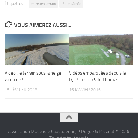
Étiquettes :
entretien terrain
Piste bâchée
VOUS AIMEREZ AUSSI...
Video : le terrain sous la neige,
Vidéos embarquées depuis le
vu du ciel!
DJI Phantom3 de Thomas
15 FÉVRIER 2018
16 JANVIER 2016
Association Modéliste Caudacienne, P.Dugué & P. Canat © 2026.