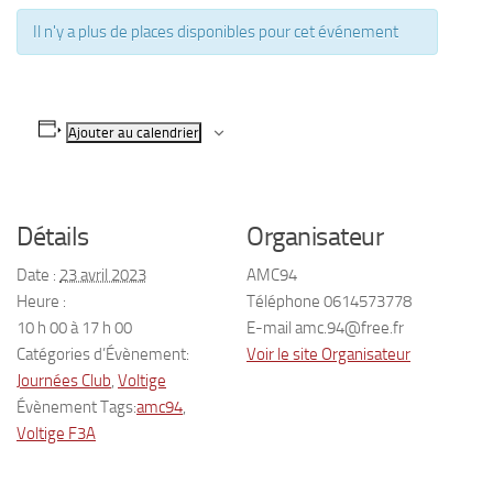
Il n'y a plus de places disponibles pour cet événement
Ajouter au calendrier
Détails
Organisateur
Date :
23 avril 2023
AMC94
Heure :
Téléphone
0614573778
10 h 00 à 17 h 00
E-mail
amc.94@free.fr
Catégories d’Évènement:
Voir le site Organisateur
Journées Club
,
Voltige
Évènement Tags:
amc94
,
Voltige F3A