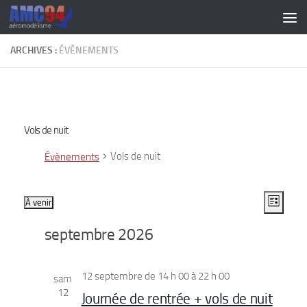
Skip to content
ARCHIVES :
ÉVÈNEMENTS
Vols de nuit
Vols de nuit
Évènements
N
N
Évènements
À venir
Liste
Sélectionnez
a
a
septembre 2026
une
v
v
date.
i
i
12 septembre de 14 h 00
à
22 h 00
g
sam
g
12
Journée de rentrée + vols de nuit
a