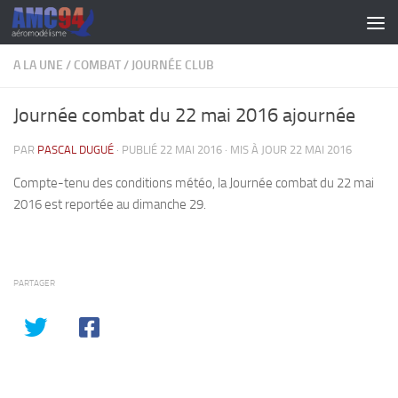
Skip to content
A LA UNE
/
COMBAT
/
JOURNÉE CLUB
Journée combat du 22 mai 2016 ajournée
PAR
PASCAL DUGUÉ
· PUBLIÉ
22 MAI 2016
· MIS À JOUR
22 MAI 2016
Compte-tenu des conditions météo, la Journée combat du 22 mai
2016 est reportée au dimanche 29.
PARTAGER