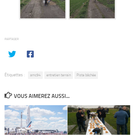
PARTAGER
Étiquettes :
amc94
entretien terrain
Piste bâchée
VOUS AIMEREZ AUSSI...