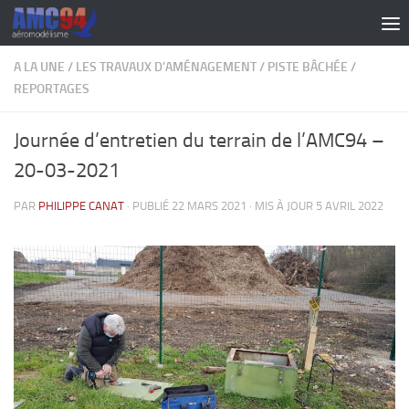
Skip to content
A LA UNE
/
LES TRAVAUX D'AMÉNAGEMENT
/
PISTE BÂCHÉE
/
REPORTAGES
Journée d’entretien du terrain de l’AMC94 –
20-03-2021
PAR
PHILIPPE CANAT
· PUBLIÉ
22 MARS 2021
· MIS À JOUR
5 AVRIL 2022