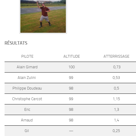
RÉSULTATS
PILOTE
ALTITUDE
ATTERRISSAGE
Alain Gimard
100
0,73
Alain Zulini
99
0,53
Philippe Doudeau
98
0,5
Christophe Cercot
99
1,15
Eric
98
1,3
Arnaud
98
1,4
Gil
—
0,25