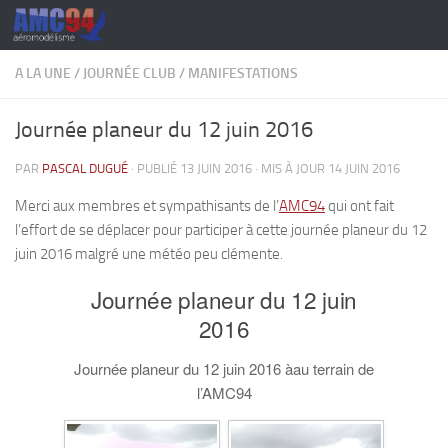
Skip to content
A LA UNE
/
JOURNÉE CLUB
/
MANIFESTATIONS
Journée planeur du 12 juin 2016
PAR
PASCAL DUGUÉ
· PUBLIÉ
13 JUIN 2016
· MIS À JOUR
14 JUIN 2016
Merci aux membres et sympathisants de l’
AMC94
qui ont fait
l’effort de se déplacer pour participer à cette journée planeur du 12
juin 2016 malgré une météo peu clémente.
Journée planeur du 12 juin
2016
Journée planeur du 12 juin 2016 àau terrain de
l’AMC94