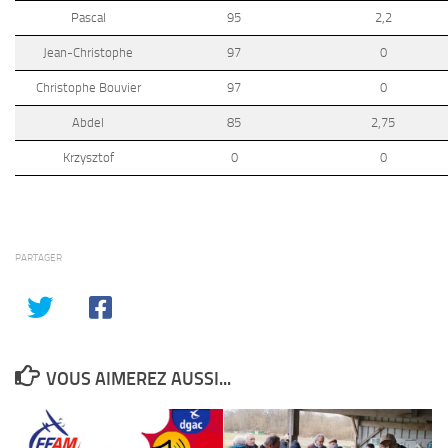
Pascal
95
2,2
Jean-Christophe
97
0
Christophe Bouvier
97
0
Abdel
85
2,75
Krzysztof
0
0
PARTAGER
VOUS AIMEREZ AUSSI...