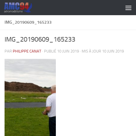
Skip to content
IMG_20190609_165233
IMG_20190609_165233
PAR
PHILIPPE CANAT
· PUBLIÉ
10 JUIN 2019
· MIS À JOUR
10 JUIN 2019