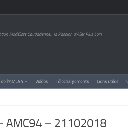
tion Modéliste Caudacienne... la Passion d'Aller Plus Loin
s de l’AMC94
Vidéos
Téléchargements
Liens utiles
A – AMC94 – 21102018