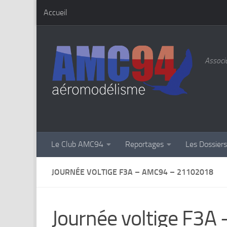
Accueil
Skip to content
Associa
Le Club AMC94
Reportages
Les Dossier
JOURNÉE VOLTIGE F3A – AMC94 – 21102018
Journée voltige F3