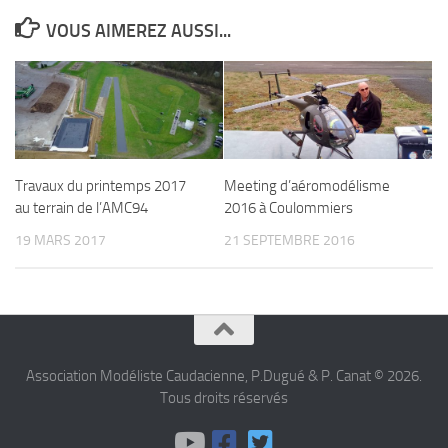
VOUS AIMEREZ AUSSI...
Travaux du printemps 2017
Meeting d’aéromodélisme
au terrain de l’AMC94
2016 à Coulommiers
19 MARS 2017
21 SEPTEMBRE 2016
Association Modéliste Caudacienne, P.Dugué & P. Canat © 2026.
Tous droits réservés