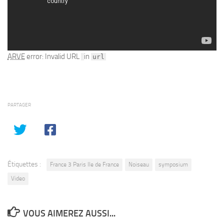
ARVE
error: Invalid URL
in
url
PARTAGER
Étiquettes :
France 3 Paris Ile de France
Noiseau
symposium
Video
VOUS AIMEREZ AUSSI...