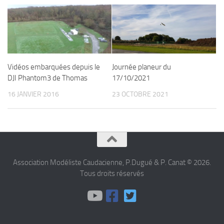
Vidéos embarquées depuis le
Journée planeur du
DJI Phantom3 de Thomas
17/10/2021
16 JANVIER 2016
23 OCTOBRE 2021
Association Modéliste Caudacienne, P.Dugué & P. Canat © 2026.
Tous droits réservés