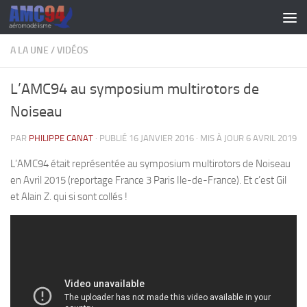
Skip to content
A LA UNE
/
VIDÉOS
L’AMC94 au symposium multirotors de
Noiseau
PAR
PHILIPPE CANAT
· PUBLIÉ
16 JANVIER 2016
· MIS À JOUR
6 AVRIL 2019
L’AMC94 était représentée au symposium multirotors de Noiseau
en Avril 2015 (reportage France 3 Paris Ile-de-France). Et c’est Gil
et Alain Z. qui si sont collés !