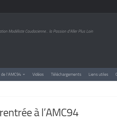
tion Modéliste Caudacienne... la Passion d'Aller Plus Loin
s de l’AMC94
Vidéos
Téléchargements
Liens utiles
 rentrée à l’AMC94