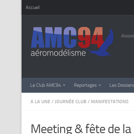
Accueil
Skip to content
Associa
Le Club AMC94
Reportages
Les Dossier
A LA UNE
/
JOURNÉE CLUB
/
MANIFESTATIONS
Meeting & fête de la