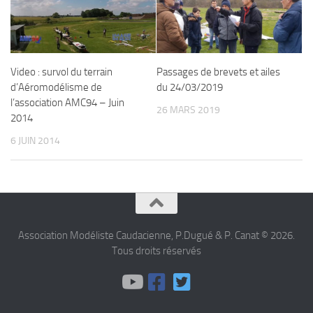
Video : survol du terrain
Passages de brevets et ailes
d’Aéromodélisme de
du 24/03/2019
l’association AMC94 – Juin
26 MARS 2019
2014
6 JUIN 2014
Association Modéliste Caudacienne, P.Dugué & P. Canat © 2026.
Tous droits réservés