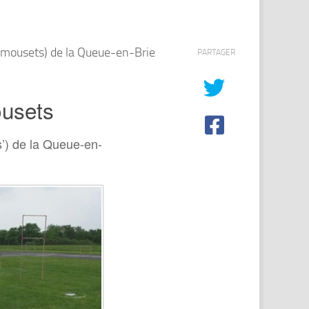
rmousets) de la Queue-en-Brie
PARTAGER
ousets
’) de la Queue-en-