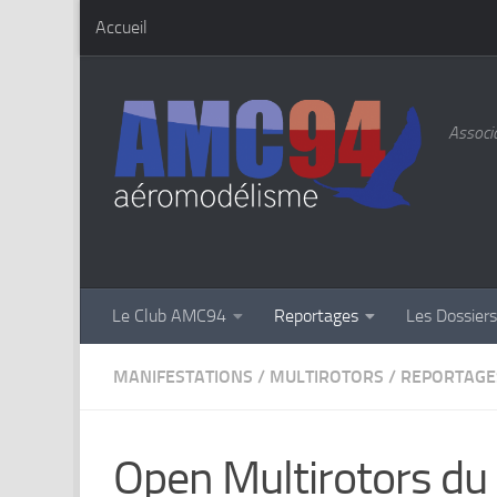
Accueil
Skip to content
Associa
Le Club AMC94
Reportages
Les Dossier
MANIFESTATIONS
/
MULTIROTORS
/
REPORTAGE
Open Multirotors du