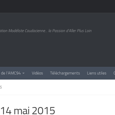
tion Modéliste Caudacienne... la Passion d'Aller Plus Loin
s de l’AMC94
Vidéos
Téléchargements
Liens utiles
S
 14 mai 2015