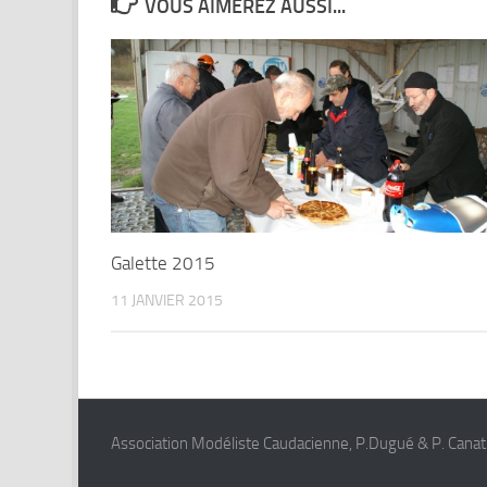
VOUS AIMEREZ AUSSI...
Galette 2015
11 JANVIER 2015
Association Modéliste Caudacienne, P.Dugué & P. Canat