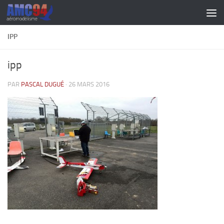
Skip to content
IPP
ipp
PAR
PASCAL DUGUÉ
·
26 MARS 2016