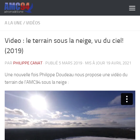
Skip to content
A LA UNE
/
VIDÉOS
Video : le terrain sous la neige, vu du ciel!
(2019)
PAR
PHILIPPE CANAT
· PUBLIÉ
5 MARS 2019
· MIS À JOUR
19 AVRIL 2021
Une nouvelle fois Philippe Doudeau nous propose une vidéo du
terrain de l’AMC94 sous la neige :