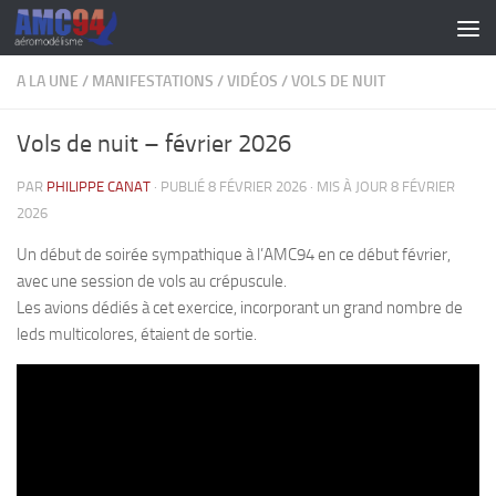
Skip to content
A LA UNE
/
MANIFESTATIONS
/
VIDÉOS
/
VOLS DE NUIT
Vols de nuit – février 2026
PAR
PHILIPPE CANAT
· PUBLIÉ
8 FÉVRIER 2026
· MIS À JOUR
8 FÉVRIER
2026
Un début de soirée sympathique à l’AMC94 en ce début février,
avec une session de vols au crépuscule.
Les avions dédiés à cet exercice, incorporant un grand nombre de
leds multicolores, étaient de sortie.