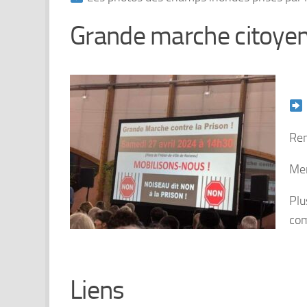
Grande marche citoyen
Ren
Mer
Plu
com
Liens