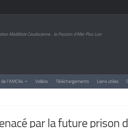
tion Modéliste Caudacienne... la Passion d'Aller Plus Loin
s de l’AMC94
Vidéos
Téléchargements
Liens utiles
nacé par la future prison 