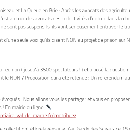
oiseau et La Queue en Brie : Après les avocats des agriculteurs
’est au tour des avocats des collectivités d’entrer dans la d
e sont pas suspensifs, ils vont sérieusement entraver le trava
st d’une seule voix qu’ils disent NON au projet de prison su
 la réunion ( jusqu’à 3500 spectateurs ! ) et a posé la questio
nt le NON ? Proposition qui a été retenue : Un référendum au
 évoqués : Nous allons vous les partager et vous en propose
s ! En mairie ou ligne :
ntiaire-val-de-marne.fr/contribuez
e collectif ont été relayées jusqu’au Garde des Sceaux ce 1