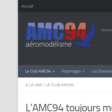
Accueil
Skip to content
Associa
Le Club AMC94
Reportages
Les Dossier
A LA UNE
/
LE CLUB AMC94
L’AMC94 toujours me