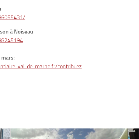
u
786055431/
ison à Noiseau
888245194
 mars:
ntiaire-val-de-marne.fr/contribuez