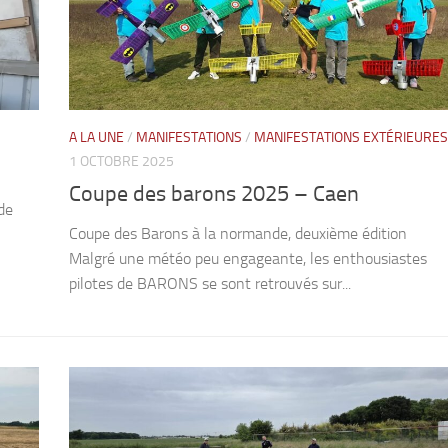
A LA UNE
/
MANIFESTATIONS
/
MANIFESTATIONS EXTÉRIEURES
1 OCTOBRE 2025
Coupe des barons 2025 – Caen
de
Coupe des Barons à la normande, deuxième édition
Malgré une météo peu engageante, les enthousiastes
pilotes de BARONS se sont retrouvés sur...