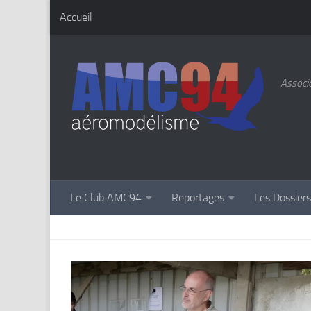
Accueil
Skip to content
Associa
Le Club AMC94
Reportages
Les Dossier