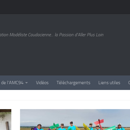
tion Modéliste Caudacienne... la Passion d'Aller Plus Loin
s de l’AMC94
Vidéos
Téléchargements
Liens utiles