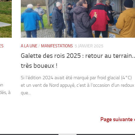
ES
A LA UNE
/
MANIFESTATIONS
5 JANVIER 2025
Galette des rois 2025 : retour au terrain
très boueux !
Si l’édition 2024 avait été marqué par froid glacial (4°C)
on
et un vent de Nord appuyé, c’est à l’occasion d’un redoux
és, à
que...
Page suivante 