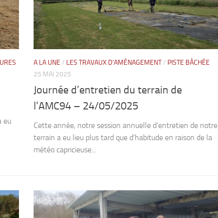
EURES
A LA UNE
/
LES TRAVAUX D'AMÉNAGEMENT
/
PISTE BÂCHÉE
25 MAI 2025
Journée d’entretien du terrain de
l’AMC94 – 24/05/2025
a eu
Cette année, notre session annuelle d’entretien de notre
terrain a eu lieu plus tard que d’habitude en raison de la
météo capricieuse...