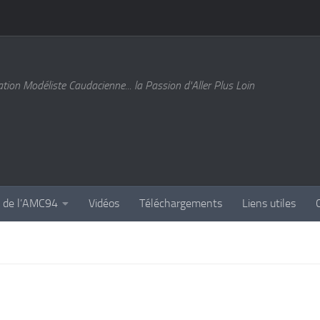
tion Modéliste Caudacienne... la Passion d'Aller Plus Loin
s de l’AMC94
Vidéos
Téléchargements
Liens utiles