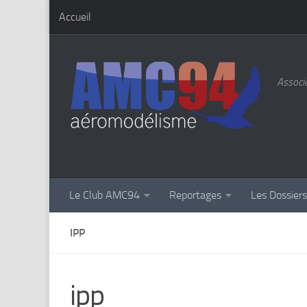
Accueil
Skip to content
Associa
Le Club AMC94
Reportages
Les Dossier
IPP
ipp