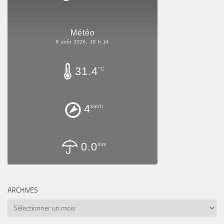
Météo
8 août 2026, 18 h 14
31.4
°C
4
km/h
0.0
mm
ARCHIVES
Archives