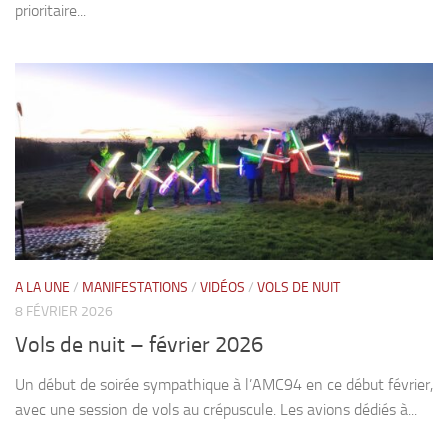
prioritaire...
A LA UNE
/
MANIFESTATIONS
/
VIDÉOS
/
VOLS DE NUIT
8 FÉVRIER 2026
Vols de nuit – février 2026
Un début de soirée sympathique à l’AMC94 en ce début février,
avec une session de vols au crépuscule. Les avions dédiés à...