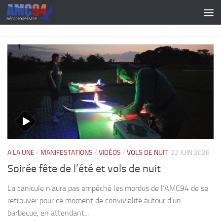
Skip to content
A LA UNE
/
MANIFESTATIONS
/
VIDÉOS
/
VOLS DE NUIT
22 JUIN 2026
Soirée fête de l’été et vols de nuit
La canicule n’aura pas empêché les mordus de l’AMC94 de se
retrouver pour ce moment de convivialité autour d’un
barbecue, en attendant...