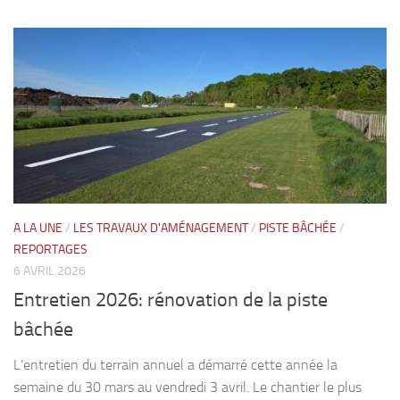
A LA UNE
/
LES TRAVAUX D'AMÉNAGEMENT
/
PISTE BÂCHÉE
/
REPORTAGES
6 AVRIL 2026
Entretien 2026: rénovation de la piste
bâchée
L’entretien du terrain annuel a démarré cette année la
semaine du 30 mars au vendredi 3 avril. Le chantier le plus