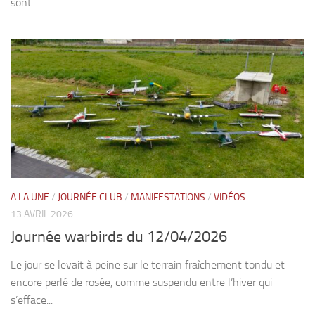
sont...
A LA UNE
/
JOURNÉE CLUB
/
MANIFESTATIONS
/
VIDÉOS
13 AVRIL 2026
Journée warbirds du 12/04/2026
Le jour se levait à peine sur le terrain fraîchement tondu et
encore perlé de rosée, comme suspendu entre l’hiver qui
s’efface...