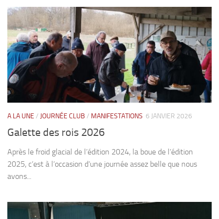
A LA UNE
/
JOURNÉE CLUB
/
MANIFESTATIONS
6 JANVIER 2026
Galette des rois 2026
Après le froid glacial de l’édition 2024, la boue de l’édition
2025, c’est à l’occasion d’une journée assez belle que nous
avons...