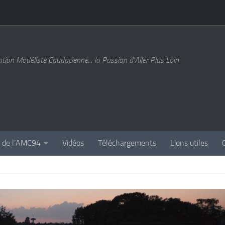
tion Modéliste Caudacienne... la Passion d'Aller Plus Loin
s de l’AMC94
Vidéos
Téléchargements
Liens utiles