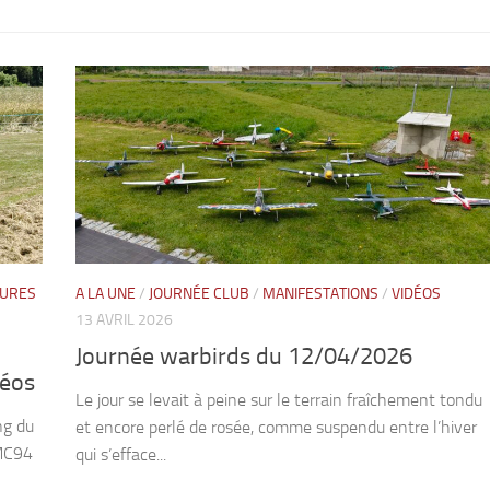
EURES
A LA UNE
/
JOURNÉE CLUB
/
MANIFESTATIONS
/
VIDÉOS
13 AVRIL 2026
Journée warbirds du 12/04/2026
déos
Le jour se levait à peine sur le terrain fraîchement tondu
ng du
et encore perlé de rosée, comme suspendu entre l’hiver
AMC94
qui s’efface...