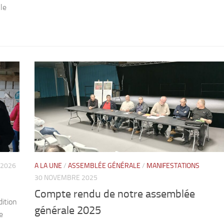
le
 2026
A LA UNE
/
ASSEMBLÉE GÉNÉRALE
/
MANIFESTATIONS
30 NOVEMBRE 2025
Compte rendu de notre assemblée
dition
générale 2025
e