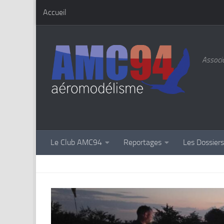
Accueil
Skip to content
Associa
Le Club AMC94
Reportages
Les Dossier