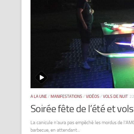
A LA UNE
/
MANIFESTATIONS
/
VIDÉOS
/
VOLS DE NUIT
22
Soirée fête de l’été et vols
La canicule n’aura pas empêché les mordus de l’AMC
barbecue, en attendant...