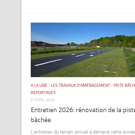
A LA UNE
/
LES TRAVAUX D'AMÉNAGEMENT
/
PISTE BÂC
REPORTAGES
6 AVRIL 2026
Entretien 2026: rénovation de la pist
bâchée
L’entretien du terrain annuel a démarré cette année