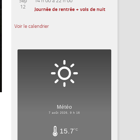
Sep
14 h 00
à
22 h 00
12
Journée de rentrée + vols de nuit
Voir le calendrier
Météo
7 août 2026, 9 h 16
15.7
°C