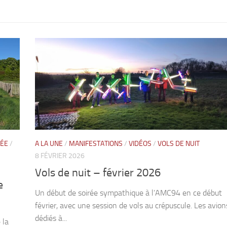
HÉE
/
A LA UNE
/
MANIFESTATIONS
/
VIDÉOS
/
VOLS DE NUIT
8 FÉVRIER 2026
Vols de nuit – février 2026
e
Un début de soirée sympathique à l’AMC94 en ce début
février, avec une session de vols au crépuscule. Les avion
dédiés à...
 la