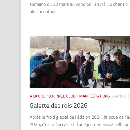
semaine du 30 mars au vendredi 3 avril. Le chantier 
plus prioritaire...
A LA UNE
/
JOURNÉE CLUB
/
MANIFESTATIONS
6 JANVIER
Galette des rois 2026
Après le froid glacial de l’édition 2024, la boue de l’é
2025, c’est à l’occasion d’une journée assez belle qu