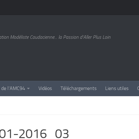
tion Modéliste Caudacienne... la Passion d'Aller Plus Loin
s de l’AMC94
Vidéos
Téléchargements
Liens utiles
3-01-2016_03