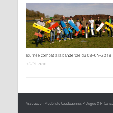
Journée combat à la banderole du 08-04-2018
9 AVRIL 2018
Association Modéliste Caudacienne, P.Dugué & P. Canat