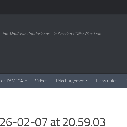
tion Modéliste Caudacienne... la Passion d'Aller Plus Loin
s de l’AMC94
Vidéos
Téléchargements
Liens utiles
26-02-07 at 20.59.03